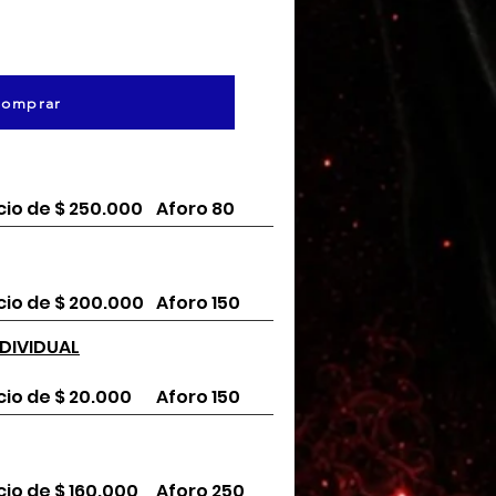
omprar
cio de $ 250.000
Aforo 80
cio de $ 200.000
Aforo 150
DIVIDUAL
cio de $ 20.000
Aforo 150
cio de $ 160.000
Aforo 250