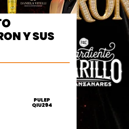
TO
RON Y SUS
PULEP
QIU294