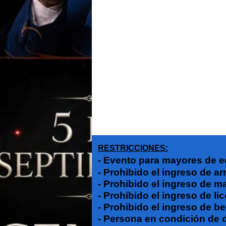
RESTRICCIONES:
- Evento para mayores de e
- Prohibido el ingreso de a
- Prohibido el ingreso de m
- Prohibido el ingreso de lic
- Prohibido el ingreso de b
- Persona en condición de