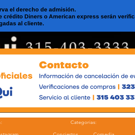
erva el derecho de admisión.
e crédito Diners o American express serán verifi
gadas al cliente.
:
Categorias:
nstagram
Conciertos
Comedia