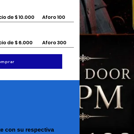
cio de $ 10.000
Aforo 100
cio de $ 6.000
Aforo 300
omprar
e con su respectiva