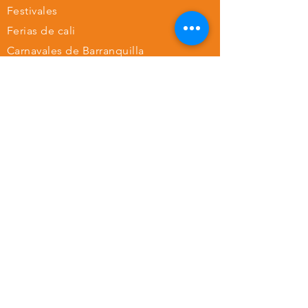
Festivales
Ferias de cali
Carnavales de Barranquilla
Feria de las Flores Medellin
Siguenos en:
Instagram
Facebook
Youtube
Twitter
TAQUI SAS
NIT:
901.096.673-7
Call Center
315 403 3333
Sede Principal
La 66 Central Park