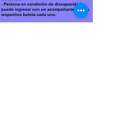
- Persona en condición de discapacidad
puede ingresar con un acompañante con su
respectiva boleta cada uno.​​
Menú:
Puntos de venta
Empresa
Registrate
Categorias:
Conciertos
Deportes