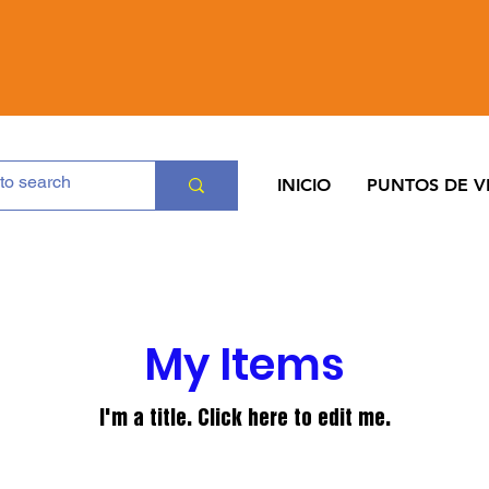
INICIO
PUNTOS DE V
My Items
I'm a title. ​Click here to edit me.