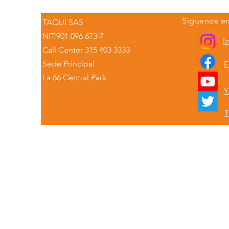
Siguenos en
TAQUI SAS
NIT:901.096.673-7
I
Call Center 315 403 3333
Sede Principal
F
La 66 Central Park
Y
T