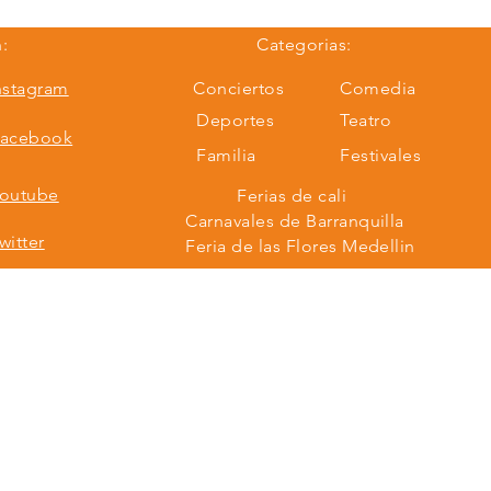
:
Categorias:
nstagram
Conciertos
Comedia
Deportes
Teatro
acebook
Familia
Festivales
outube
Ferias de cali
Carnavales de Barranquilla
witter
Feria de las Flores Medellin