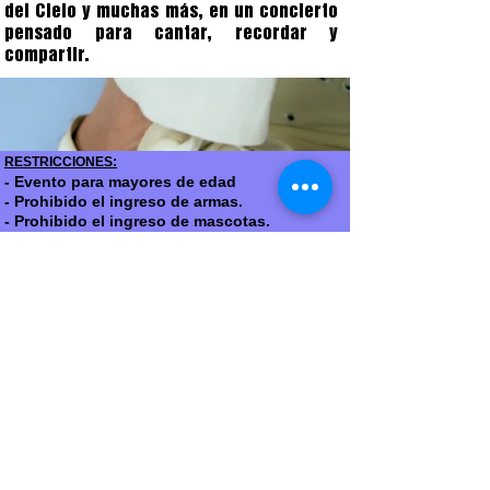
del Cielo y muchas más, en un concierto
pensado para cantar, recordar y
compartir.
RESTRICCIONES:
- Evento para mayores de edad
- Prohibido el ingreso de armas.
- Prohibido el ingreso de mascotas.
- Prohibido el ingreso de licor.
- Prohibido el ingreso de bebidas y
alimentos.
- Persona en condición de discapacidad
puede ingresar con un acompañante con su
respectiva boleta cada uno.​​
-TODAS LAS COMPRAS CON TARJETAS DE
CREDITO SERAN VERIFICADAS ( ENVIO DE
FOTO DE CEDULA Y TARJETA DE LA
COMPRA DONDE SEA SOLO VISIBLE LOS
ULTIMOS 4 DIGITOS Y EL NOMBRE DEL
TITULAR )